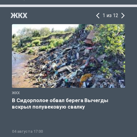
ЖКХ
1 из 12
ЖКХ
Ж
В Сидорполое обвал берега Вычегды
вскрыл полувековую свалку
04 августа 17:00
3