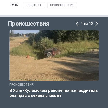
Теги:
ОБЩЕСТВО
ПРОИСШЕСТВИЯ
Происшествия
1 из 12
ПРОИСШЕСТВИЯ
П
В Усть-Куломском районе пьяная водитель
без прав съехала в кювет
б