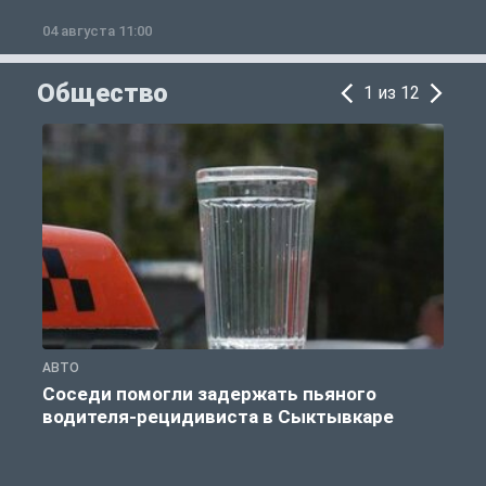
04 августа 11:00
0
Общество
1 из 12
АВТО
О
Соседи помогли задержать пьяного
водителя-рецидивиста в Сыктывкаре