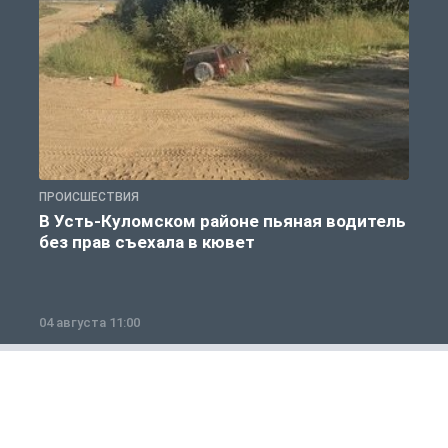
ПРОИСШЕСТВИЯ
П
В Усть-Куломском районе пьяная водитель
без прав съехала в кювет
б
04 августа 11:00
0
Общество
1 из 12