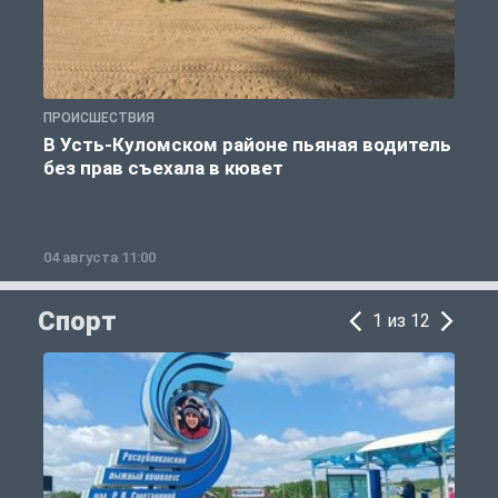
ПРОИСШЕСТВИЯ
П
В Усть-Куломском районе пьяная водитель
без прав съехала в кювет
б
04 августа 11:00
0
Спорт
1 из 12