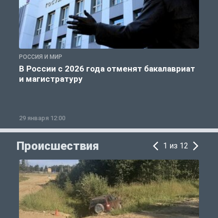
РОССИЯ И МИР
А
В России с 2026 года отменят бакалавриат
и магистратуру
29 января 12:00
1
Происшествия
1 из 12