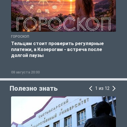
ГОРОСКОП
Р
Тельцам стоит проверить регулярные
платежи, а Козерогам - встреча после
долгой паузы
08 августа 20:00
0
Полезно знать
1 из 12