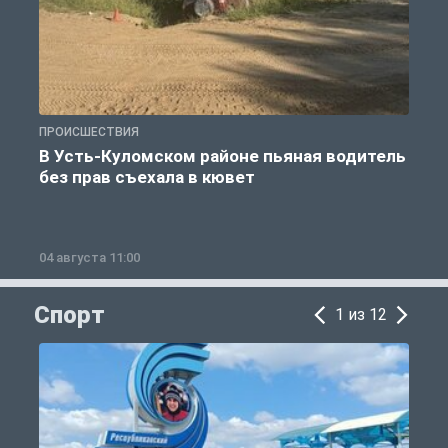
ПРОИСШЕСТВИЯ
П
В Усть-Куломском районе пьяная водитель
без прав съехала в кювет
б
04 августа 11:00
0
Спорт
1 из 12