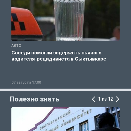
АВТО
О
Соседи помогли задержать пьяного
водителя-рецидивиста в Сыктывкаре
07 августа 17:00
0
Полезно знать
1 из 12