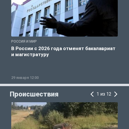
РОССИЯ И МИР
А
В России с 2026 года отменят бакалавриат
и магистратуру
29 января 12:00
1
Происшествия
1 из 12