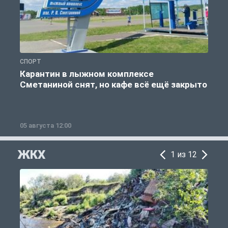
СПОРТ
С
Карантин в лыжном комплексе
Сметаниной снят, но кафе всё ещё закрыто
05 августа 12:00
2
ЖКХ
1 из 12