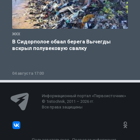
ЖКХ
Ж
В Сидорполое обвал берега Вычегды
вскрыл полувековую свалку
04 августа 17:00
3
Информационный портал «Первоисточник»
© 1istochnik, 2011 – 2026 гг.
Все права защищены
Пользовательское
Правовая информация