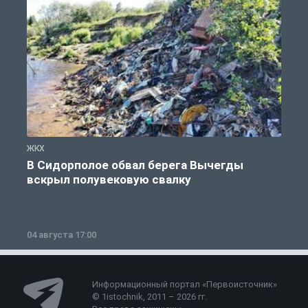
ЖКХ
Ж
В Сидорполое обвал берега Вычегды
вскрыл полувековую свалку
04 августа 17:00
3
Информационный портал «Первоисточник»
© 1istochnik, 2011 – 2026 гг.