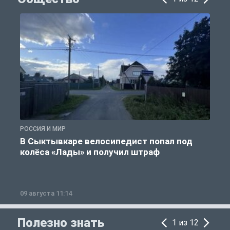
РОССИЯ И МИР
Р
В Сыктывкаре велосипедист попал под
колёса «Лады» и получил штраф
09 августа 11:14
0
Полезно знать
1 из 12