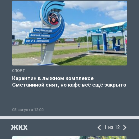
СПОРТ
С
Карантин в лыжном комплексе
Сметаниной снят, но кафе всё ещё закрыто
05 августа 12:00
2
ЖКХ
1 из 12