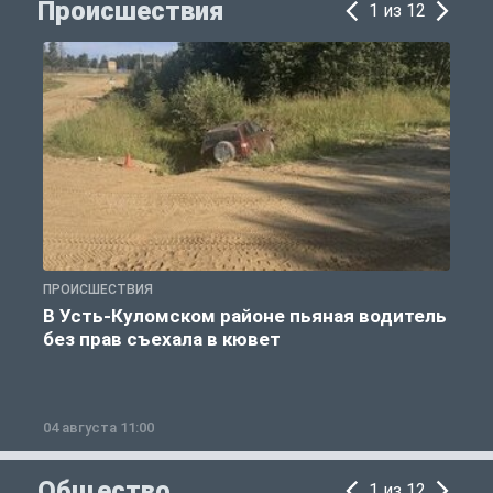
Происшествия
1 из 12
ПРОИСШЕСТВИЯ
П
В Усть-Куломском районе пьяная водитель
без прав съехала в кювет
б
04 августа 11:00
0
Общество
1 из 12