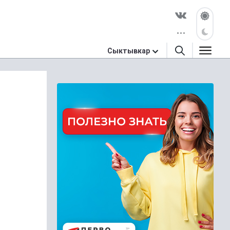
Сыктывкар