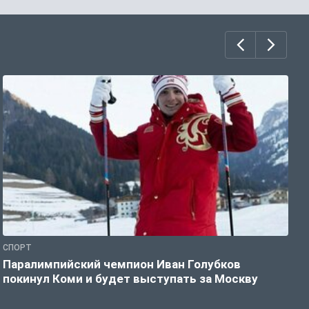
СПОРТ
С
Паралимпийский чемпион Иван Голубков
Н
покинул Коми и будет выступать за Москву
р