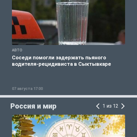
АВТО
А
Соседи помогли задержать пьяного
водителя-рецидивиста в Сыктывкаре
07 августа 17:00
0
Россия и мир
1 из 12