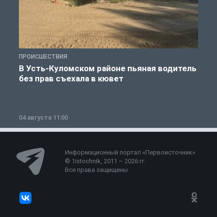
ПРОИСШЕСТВИЯ
П
В Усть-Куломском районе пьяная водитель
без прав съехала в кювет
б
04 августа 11:00
0
Информационный портал «Первоисточник»
© 1istochnik, 2011 – 2026 гг.
Все права защищены