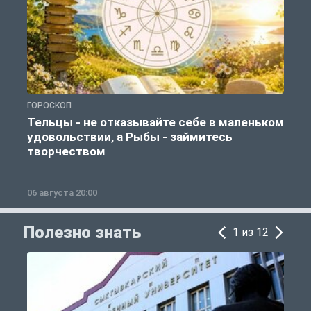
ГОРОСКОП
Г
Тельцы - не отказывайте себе в маленьком
удовольствии, а Рыбы - займитесь
творчеством
06 августа 20:00
0
Полезно знать
1 из 12