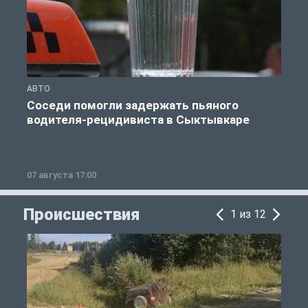
АВТО
О
Соседи помогли задержать пьяного
водителя-рецидивиста в Сыктывкаре
07 августа 17:00
0
Происшествия
1 из 12