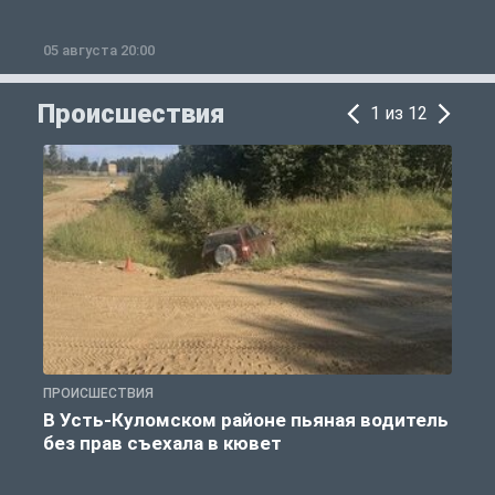
05 августа 20:00
0
Происшествия
1 из 12
ПРОИСШЕСТВИЯ
П
В Усть-Куломском районе пьяная водитель
без прав съехала в кювет
б