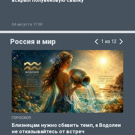
вскрыл полувековую свалку
04 августа 17:00
3
Россия и мир
1 из 12
ГОРОСКОП
Г
Близнецам нужно сбавить темп, а Водолеи
не отказывайтесь от встреч