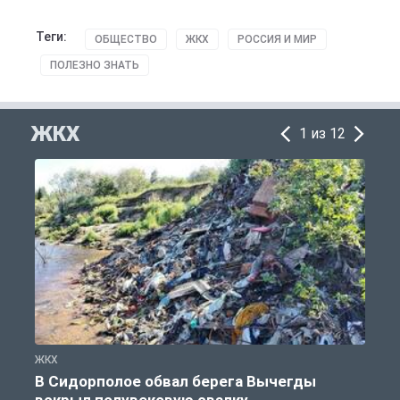
Теги:
ОБЩЕСТВО
ЖКХ
РОССИЯ И МИР
ПОЛЕЗНО ЗНАТЬ
ЖКХ
1 из 12
ЖКХ
Ж
В Сидорполое обвал берега Вычегды