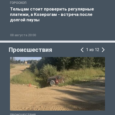
ГОРОСКОП
Р
Тельцам стоит проверить регулярные
платежи, а Козерогам - встреча после
долгой паузы
08 августа 20:00
0
Происшествия
1 из 12
ПРОИСШЕСТВИЯ
П