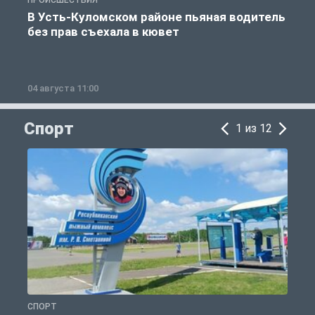
В Усть-Куломском районе пьяная водитель
без прав съехала в кювет
б
04 августа 11:00
0
Спорт
1 из 12
СПОРТ
С