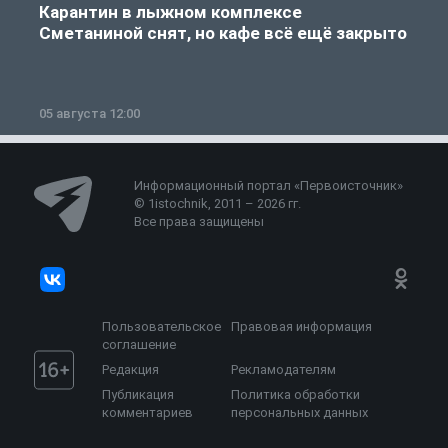
Карантин в лыжном комплексе
Сметаниной снят, но кафе всё ещё закрыто
05 августа 12:00
2
Информационный портал «Первоисточник»
© 1istochnik, 2011 – 2026 гг.
Все права защищены
Пользовательское
Правовая информация
соглашение
Редакция
Рекламодателям
Публикация
Политика обработки
комментариев
персональных данных