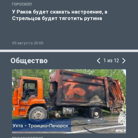
ГОРОСКОП
Р
У Раков будет скакать настроение, а
Стрельцов будет тяготить рутина
09 августа 20:00
0
Общество
1 из 12