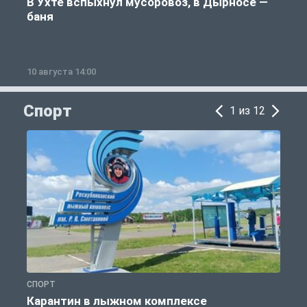
В Ухте вспыхнул мусоровоз, в Дырносе —
баня
10 августа 14:00
1
Спорт
1 из 12
СПОРТ
С
Карантин в лыжном комплексе