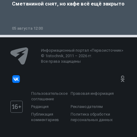
Сметаниной снят, но кафе всё ещё закрыто
05 августа 12:00
2
Информационный портал «Первоисточник»
© 1istochnik, 2011 – 2026 гг.
Все права защищены
Пользовательское
Правовая информация
соглашение
Редакция
Рекламодателям
Публикация
Политика обработки
комментариев
персональных данных