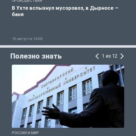
ПРОИСШЕСТВИЯ
О
В Ухте вспыхнул мусоровоз, в Дырносе —
баня
10 августа 14:00
1
Полезно знать
1 из 12
РОССИЯ И МИР
А