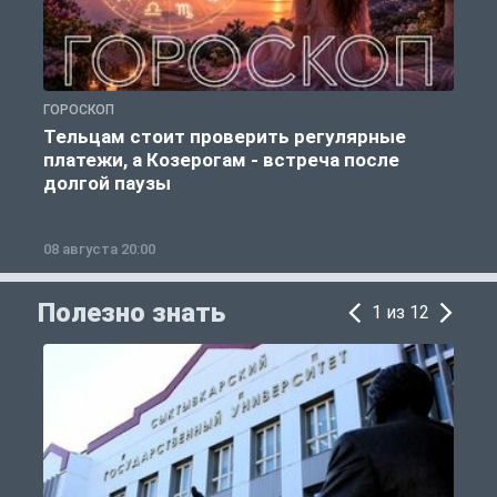
ГОРОСКОП
Р
Тельцам стоит проверить регулярные
платежи, а Козерогам - встреча после
долгой паузы
08 августа 20:00
0
Полезно знать
1 из 12