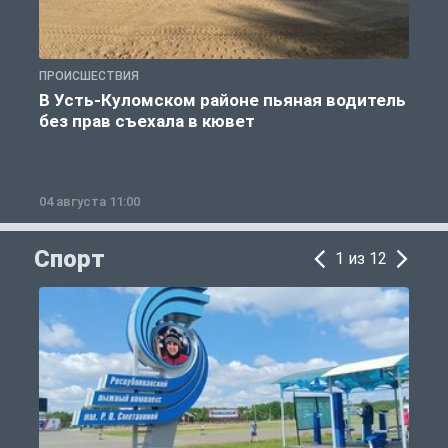
ПРОИСШЕСТВИЯ
П
В Усть-Куломском районе пьяная водитель
без прав съехала в кювет
б
04 августа 11:00
0
Спорт
1 из 12