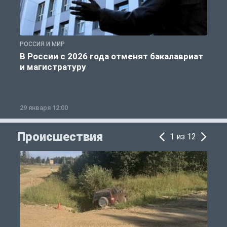
РОССИЯ И МИР
А
В России с 2026 года отменят бакалавриат
и магистратуру
29 января 12:00
1
Происшествия
1 из 12