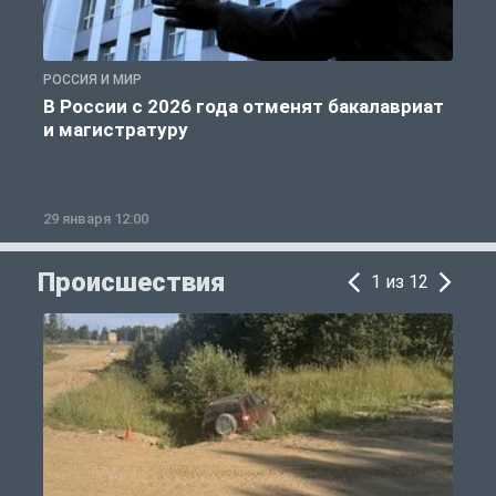
РОССИЯ И МИР
А
В России с 2026 года отменят бакалавриат
и магистратуру
29 января 12:00
1
Происшествия
1 из 12