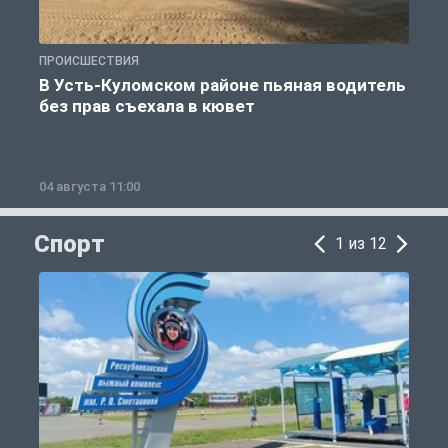
ПРОИСШЕСТВИЯ
П
В Усть-Куломском районе пьяная водитель
без прав съехала в кювет
б
04 августа 11:00
0
Спорт
1 из 12