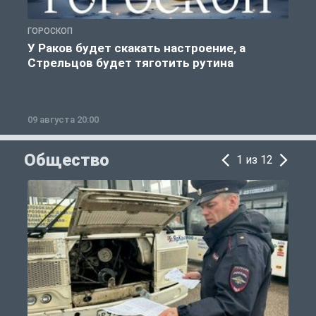
ГОРОСКОП
Р
У Раков будет скакать настроение, а
Стрельцов будет тяготить рутина
09 августа 20:00
0
Общество
1 из 12