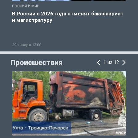
РОССИЯ И МИР
А
В России с 2026 года отменят бакалавриат
и магистратуру
29 января 12:00
1
Происшествия
1 из 12