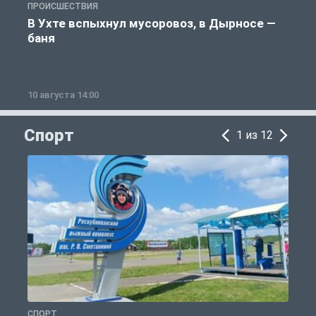
ПРОИСШЕСТВИЯ
П
В Ухте вспыхнул мусоровоз, в Дырносе —
баня
10 августа 14:00
1
Спорт
1 из 12
СПОРТ
С