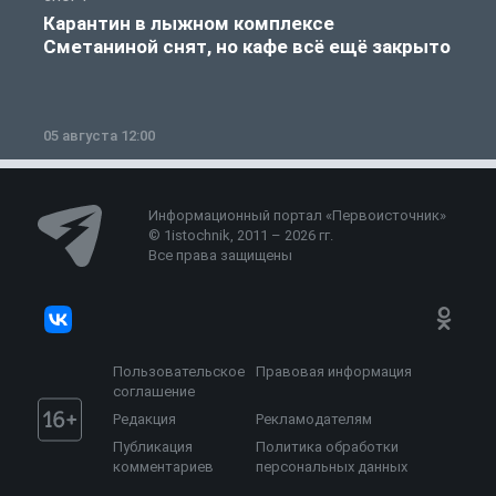
Карантин в лыжном комплексе
Сметаниной снят, но кафе всё ещё закрыто
05 августа 12:00
2
Информационный портал «Первоисточник»
© 1istochnik, 2011 – 2026 гг.
Все права защищены
Пользовательское
Правовая информация
соглашение
Редакция
Рекламодателям
Публикация
Политика обработки
комментариев
персональных данных