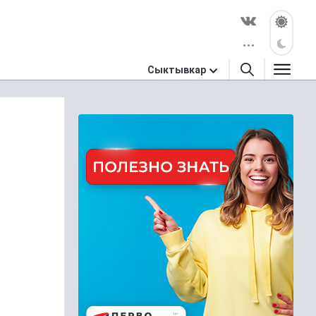
Сыктывкар