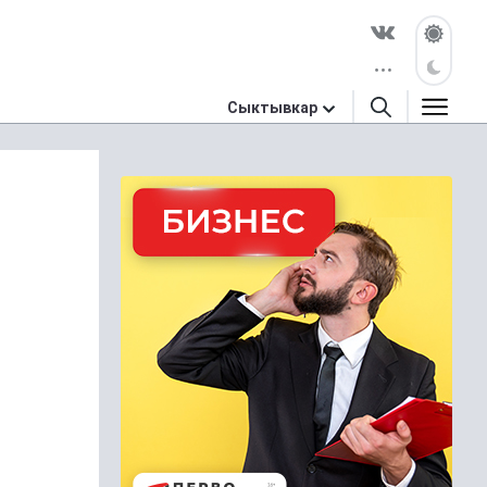
Сыктывкар