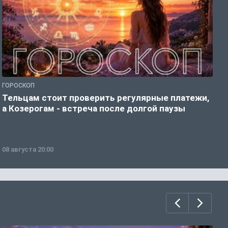
ГОРОСКОП
Р
Тельцам стоит проверить регулярные платежи,
З
а Козерогам - встреча после долгой паузы
ч
08 августа 20:00
0