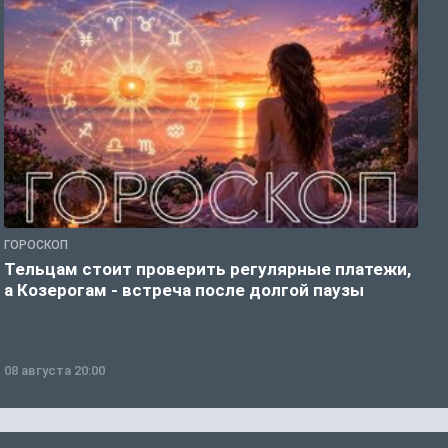
ГОРОСКОП
Р
Тельцам стоит проверить регулярные платежи,
З
а Козерогам - встреча после долгой паузы
ч
08 августа 20:00
0