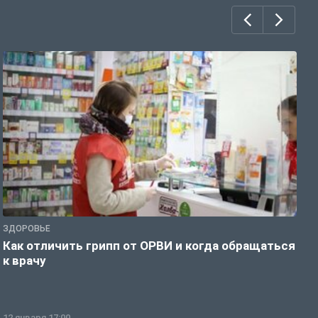
ЗДОРОВЬЕ
Ж
Как отличить грипп от ОРВИ и когда обращаться
С
к врачу
ч
12 января 17:00
1