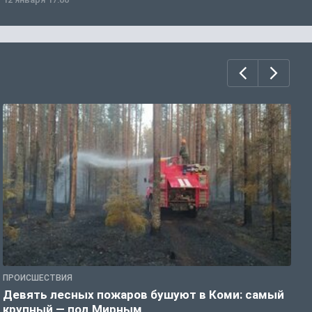
ПРОИСШЕСТВИЯ
П
Девять лесных пожаров бушуют в Коми: самый
«
крупный — под Мирным