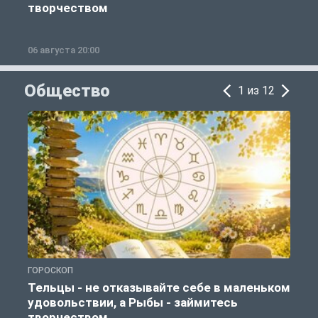
творчеством
06 августа 20:00
0
Общество
1 из 12
ГОРОСКОП
О
Тельцы - не отказывайте себе в маленьком
удовольствии, а Рыбы - займитесь
творчеством