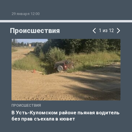
29 января 12:00
1
Происшествия
1 из 12
ПРОИСШЕСТВИЯ
П
В Усть-Куломском районе пьяная водитель
без прав съехала в кювет
б