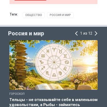
Теги:
ОБЩЕСТВО
РОССИЯ И МИР
Россия и мир
1 из 12
ГОРОСКОП
Г
Тельцы - не отказывайте себе в маленьком
удовольствии, а Рыбы - займитесь