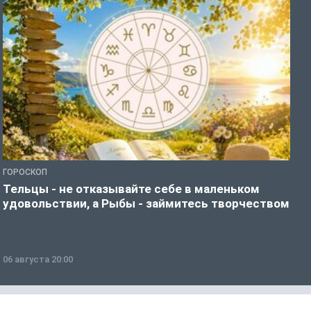
ГОРОСКОП
Г
Тельцы - не отказывайте себе в маленьком
Б
удовольствии, а Рыбы - займитесь творчеством
о
06 августа 20:00
0