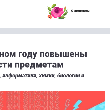
О женском
бном году повышены
сти предметам
 информатики, химии, биологии и