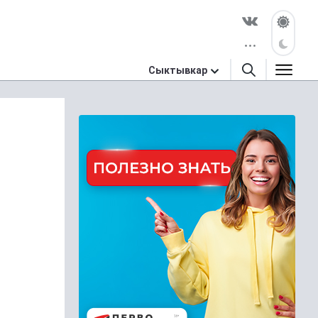
Сыктывкар