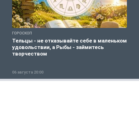
ГОРОСКОП
Г
Тельцы - не отказывайте себе в маленьком
удовольствии, а Рыбы - займитесь
творчеством
06 августа 20:00
0
Общество
1 из 12