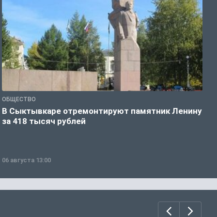
ОБЩЕСТВО
О
В Сыктывкаре отремонтируют памятник Ленину
М
за 418 тысяч рублей
в
06 августа 13:00
0