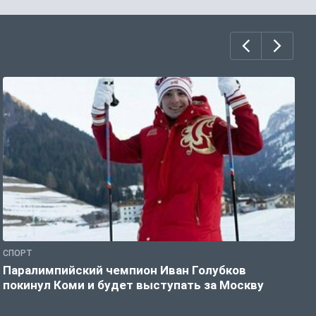
СПОРТ
С
Паралимпийский чемпион Иван Голубков
Н
покинул Коми и будет выступать за Москву
р