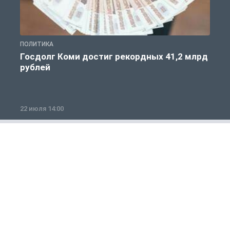
ПОЛИТИКА
С
Госдолг Коми достиг рекордных 41,2 млрд
рублей
22 июля 14:00
2
Общество
1 из 12