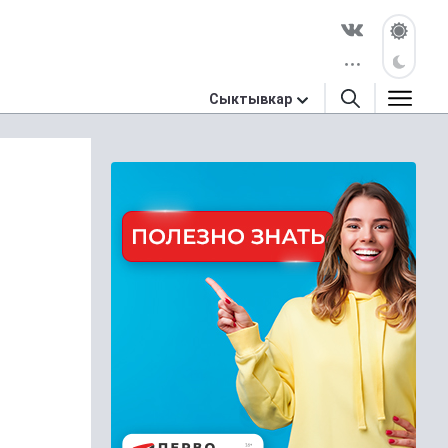
Сыктывкар