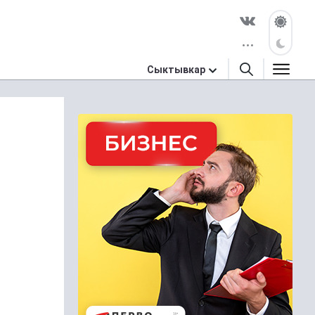
Сыктывкар