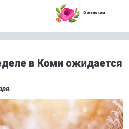
О женском
деле в Коми ожидается
аря.