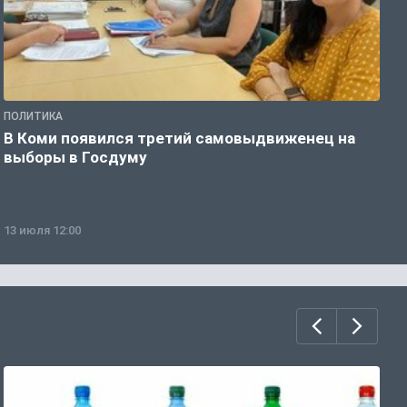
ПОЛИТИКА
П
В Коми появился третий самовыдвиженец на
Л
выборы в Госдуму
и
13 июля 12:00
0