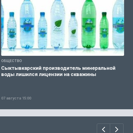
ОБЩЕСТВО
О
Сыктывкарский производитель минеральной
П
воды лишился лицензии на скважины
07 августа 15:00
0