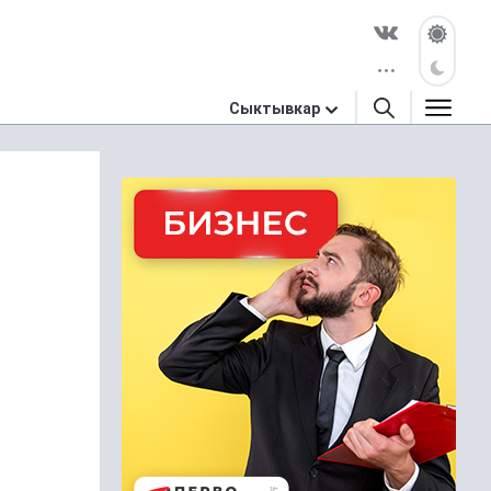
Сыктывкар