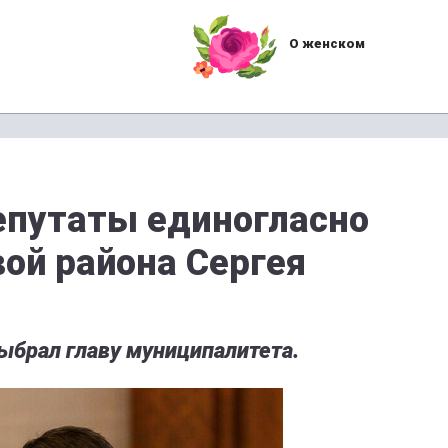
О женском
епутаты единогласно
вой района Сергея
ыбрал главу муниципалитета.