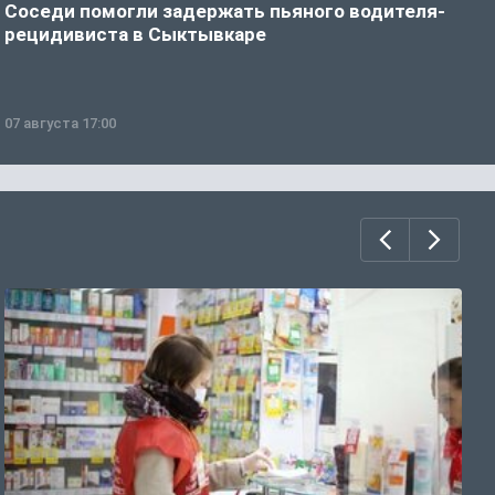
Соседи помогли задержать пьяного водителя-
Д
рецидивиста в Сыктывкаре
Р
07 августа 17:00
0