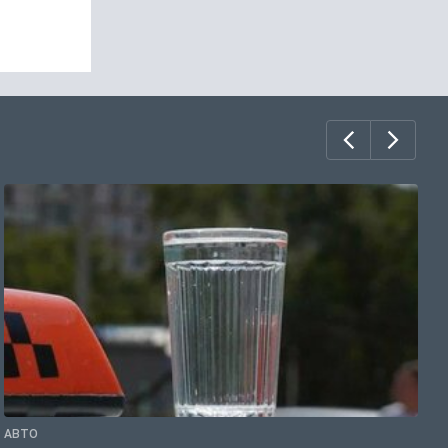
АВТО
О