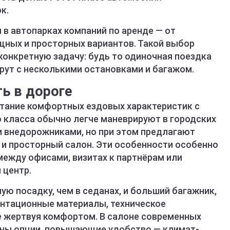
к.
в автопарках компаний по аренде — от
ных и просторных вариантов. Такой выбор
конкретную задачу: будь то одиночная поездка
рут с несколькими остановками и багажом.
ь в дороге
тание комфортных ездовых характеристик с
 класса обычно легче маневрируют в городских
и внедорожниками, но при этом предлагают
и просторный салон. Эти особенности особенно
между офисами, визитах к партнёрам или
 центр.
ю посадку, чем в седанах, и больший багажник,
ентационные материалы, техническое
е жертвуя комфортом. В салоне современных
ны опции, повышающие удобство — климат-