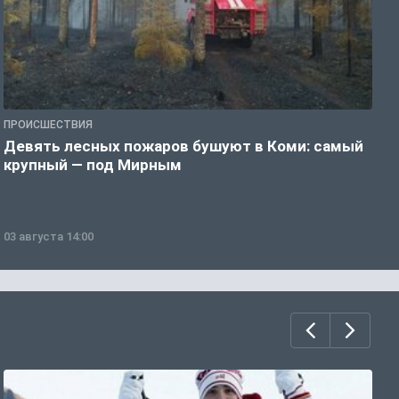
ПРОИСШЕСТВИЯ
П
Девять лесных пожаров бушуют в Коми: самый
«
крупный — под Мирным
03 августа 14:00
0