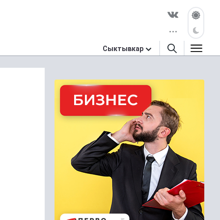
Сыктывкар