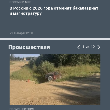
РОССИЯ И МИР
А
В России с 2026 года отменят бакалавриат
и магистратуру
29 января 12:00
1
Происшествия
1 из 12
ПРОИСШЕСТВИЯ
П