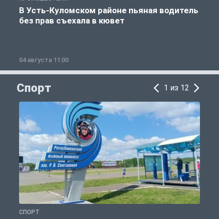
В Усть-Куломском районе пьяная водитель
без прав съехала в кювет
б
04 августа 11:00
0
Спорт
1 из 12
СПОРТ
С