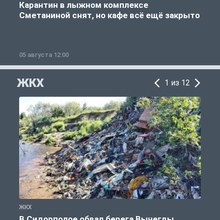
Карантин в лыжном комплексе
Сметаниной снят, но кафе всё ещё закрыто
05 августа 12:00
2
ЖКХ
1 из 12
ЖКХ
Ж
В Сидорполое обвал берега Вычегды