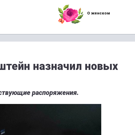
О женском
штейн назначил новых
тствующие распоряжения.