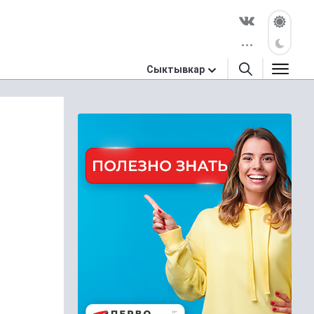
Сыктывкар