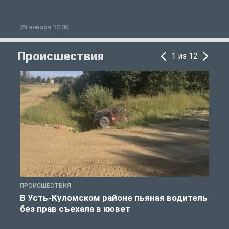
29 января 12:00
1
Происшествия
1 из 12
ПРОИСШЕСТВИЯ
П
В Усть-Куломском районе пьяная водитель
без прав съехала в кювет
б