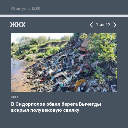
05 августа 12:00
2
ЖКХ
1 из 12
ЖКХ
Ж
В Сидорполое обвал берега Вычегды
вскрыл полувековую свалку