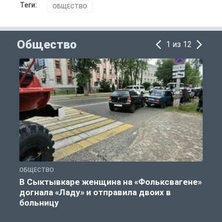
Теги:
ОБЩЕСТВО
Общество
1 из 12
ОБЩЕСТВО
Г
В Сыктывкаре женщина на «Фольксвагене»
догнала «Ладу» и отправила двоих в
больницу