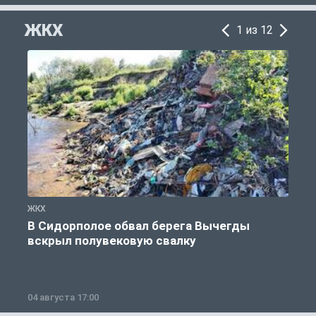
ЖКХ
1 из 12
ЖКХ
Ж
В Сидорполое обвал берега Вычегды
вскрыл полувековую свалку
04 августа 17:00
3