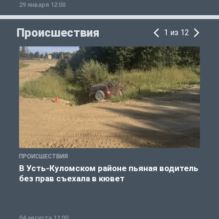
29 января 12:00
1
Происшествия
1 из 12
ПРОИСШЕСТВИЯ
П
В Усть-Куломском районе пьяная водитель
без прав съехала в кювет
б
04 августа 11:00
0