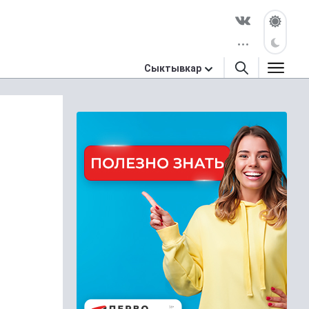
Сыктывкар