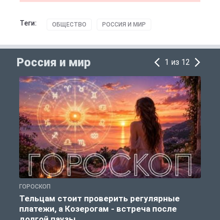
Теги:
ОБЩЕСТВО
РОССИЯ И МИР
Россия и мир
1 из 12
ГОРОСКОП
Р
Тельцам стоит проверить регулярные
платежи, а Козерогам - встреча после
долгой паузы