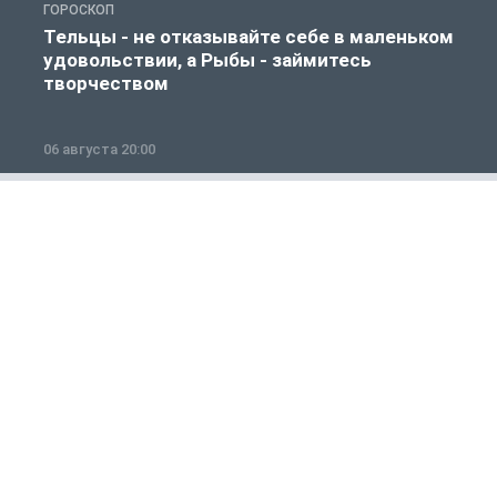
ГОРОСКОП
Г
Тельцы - не отказывайте себе в маленьком
удовольствии, а Рыбы - займитесь
творчеством
06 августа 20:00
0
Общество
1 из 12
ОБЩЕСТВО
О