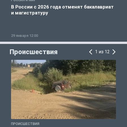
РОССИЯ И МИР
А
В России с 2026 года отменят бакалавриат
и магистратуру
29 января 12:00
1
Происшествия
1 из 12
ПРОИСШЕСТВИЯ
П