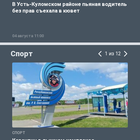
В Усть-Куломском районе пьяная водитель
без прав съехала в кювет
б
04 августа 11:00
0
Спорт
1 из 12
СПОРТ
С