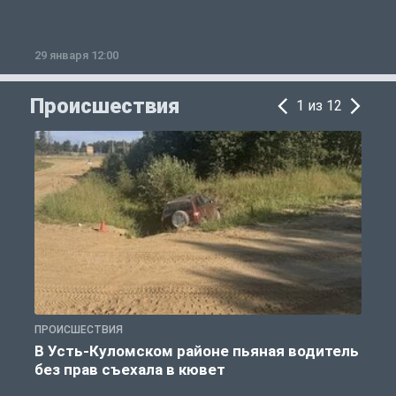
29 января 12:00
1
Происшествия
1 из 12
ПРОИСШЕСТВИЯ
П
В Усть-Куломском районе пьяная водитель
без прав съехала в кювет
б