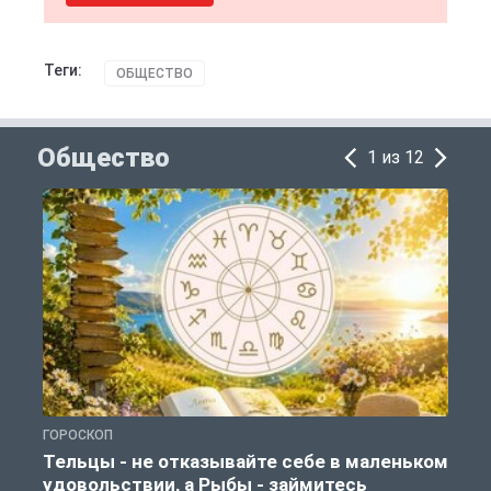
Теги:
ОБЩЕСТВО
Общество
1 из 12
ГОРОСКОП
О
Тельцы - не отказывайте себе в маленьком
удовольствии, а Рыбы - займитесь