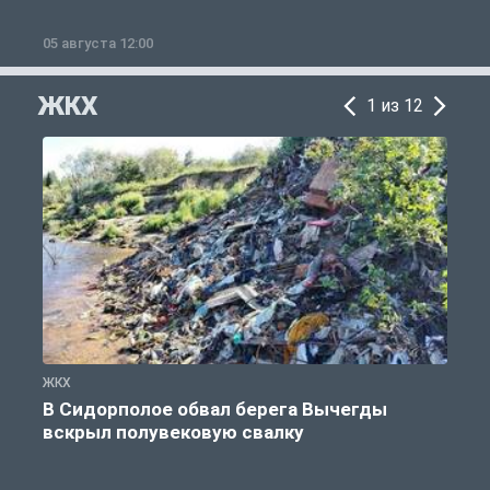
05 августа 12:00
2
ЖКХ
1 из 12
ЖКХ
Ж
В Сидорполое обвал берега Вычегды
вскрыл полувековую свалку