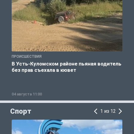
ПРОИСШЕСТВИЯ
П
В Усть-Куломском районе пьяная водитель
без прав съехала в кювет
б
04 августа 11:00
0
Спорт
1 из 12