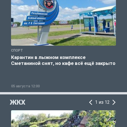
СПОРТ
С
Карантин в лыжном комплексе
Сметаниной снят, но кафе всё ещё закрыто
05 августа 12:00
2
ЖКХ
1 из 12