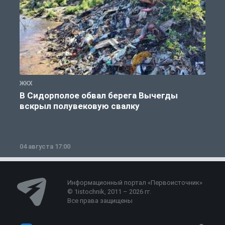
ЖКХ
Ж
В Сидорполое обвал берега Вычегды
вскрыл полувековую свалку
04 августа 17:00
3
Информационный портал «Первоисточник»
© 1istochnik, 2011 – 2026 гг.
Все права защищены