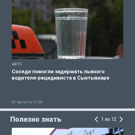
АВТО
О
Соседи помогли задержать пьяного
водителя-рецидивиста в Сыктывкаре
07 августа 17:00
0
Полезно знать
1 из 12