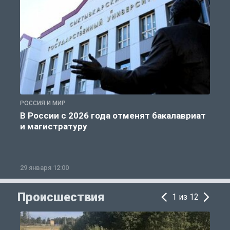
РОССИЯ И МИР
А
В России с 2026 года отменят бакалавриат
и магистратуру
29 января 12:00
1
Происшествия
1 из 12