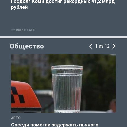
Госдолг Коми достиг рекордных 41,2 млрд
рублей
22 июля 14:00
2
Общество
1 из 12
АВТО
О
Соседи помогли задержать пьяного