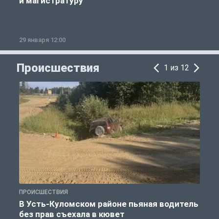
и магистратуру
29 января 12:00
1
Происшествия
1 из 12
ПРОИСШЕСТВИЯ
П
В Усть-Куломском районе пьяная водитель
без прав съехала в кювет
б