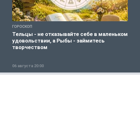
ГОРОСКОП
Г
Тельцы - не отказывайте себе в маленьком
удовольствии, а Рыбы - займитесь
творчеством
06 августа 20:00
0
Авто
1 из 12