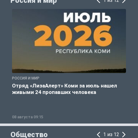
Россия и мир
1 из 12
РОССИЯ И МИР
Г
Отряд «ЛизаАлерт» Коми за июль нашел
живыми 24 пропавших человека
08 августа 09:15
0
Общество
1 из 12