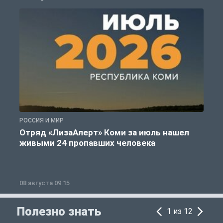
РОССИЯ И МИР
А
Отряд «ЛизаАлерт» Коми за июль нашел
живыми 24 пропавших человека
08 августа 09:15
0
Полезно знать
1 из 12