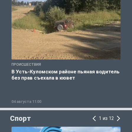
ПРОИСШЕСТВИЯ
П
В Усть-Куломском районе пьяная водитель
без прав съехала в кювет
б
04 августа 11:00
0
Спорт
1 из 12