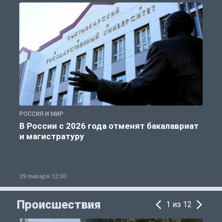
РОССИЯ И МИР
А
В России с 2026 года отменят бакалавриат
и магистратуру
29 января 12:00
1
Происшествия
1 из 12