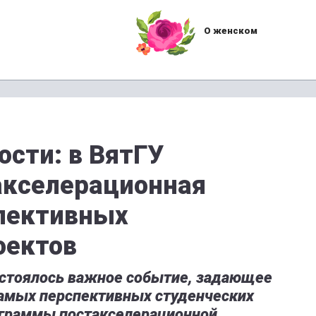
О женском
ости: в ВятГУ
акселерационная
пективных
оектов
состоялось важное событие, задающее
самых перспективных студенческих
ограммы постакселерационной