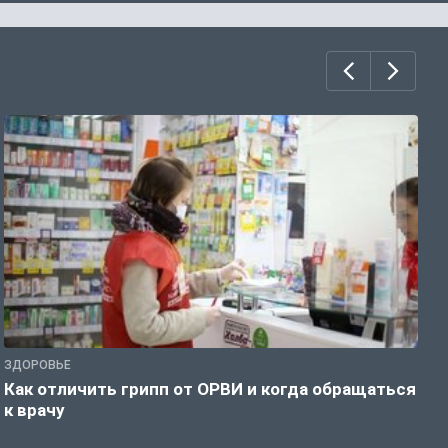
ЗДОРОВЬЕ
Ж
Как отличить грипп от ОРВИ и когда обращаться
С
к врачу
ч