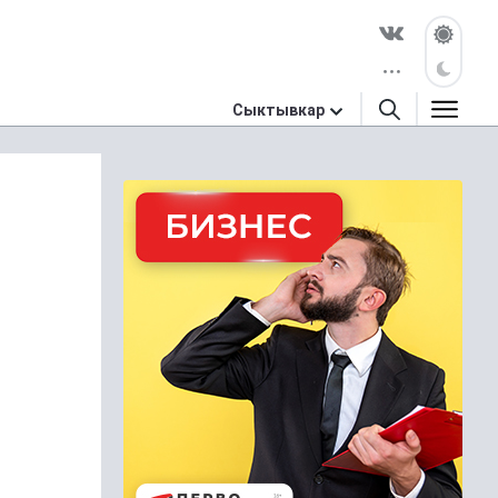
Сыктывкар