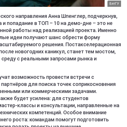
ВятГУ
ского направления Анна Шпенглер, подчеркнув,
 и попадание в ТОП – 10 на демо-дне – это не
енной работы над реализацией проекта. Именно
мелые идеи получают шанс обрести форму
масштабируемого решения. Постакселерационная
после новогодних каникул, станет тем мостом,
среду с реальными запросами рынка и
учат возможность провести встречи с
партнёров для поиска точек соприкосновения
венными или коммерческими задачами.
кже будет усилена: для студентов
стер-классы и консультации, направленные на
технических компетенций. Особое внимание
него роста: командам помогут подготовить
также подать проекты на внешние