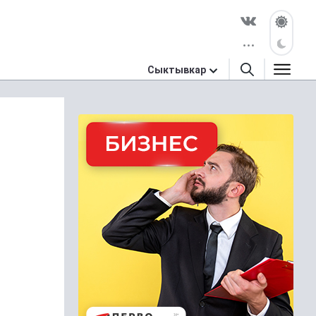
Сыктывкар