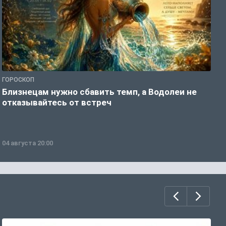
ГОРОСКОП
Г
Близнецам нужно сбавить темп, а Водолеи не
Б
отказывайтесь от встреч
п
04 августа 20:00
0