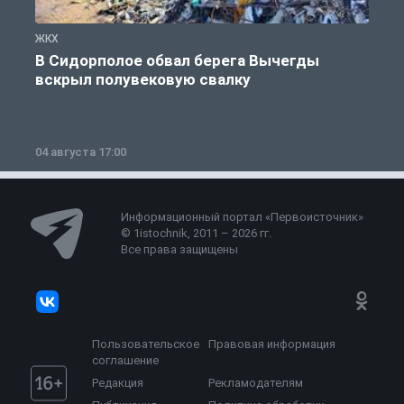
ЖКХ
Ж
В Сидорполое обвал берега Вычегды
вскрыл полувековую свалку
04 августа 17:00
3
Информационный портал «Первоисточник»
© 1istochnik, 2011 – 2026 гг.
Все права защищены
Пользовательское
Правовая информация
соглашение
Редакция
Рекламодателям