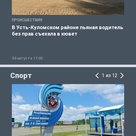
ПРОИСШЕСТВИЯ
П
В Усть-Куломском районе пьяная водитель
без прав съехала в кювет
б
04 августа 11:00
0
Спорт
1 из 12