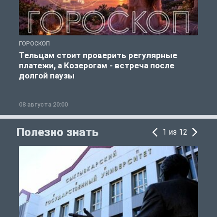
ГОРОСКОП
Р
Тельцам стоит проверить регулярные
платежи, а Козерогам - встреча после
долгой паузы
08 августа 20:00
0
Полезно знать
1 из 12