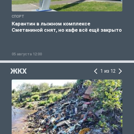
СПОРТ
С
Карантин в лыжном комплексе
Сметаниной снят, но кафе всё ещё закрыто
05 августа 12:00
2
ЖКХ
1 из 12