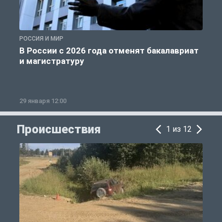
РОССИЯ И МИР
А
В России с 2026 года отменят бакалавриат
и магистратуру
29 января 12:00
1
Происшествия
1 из 12