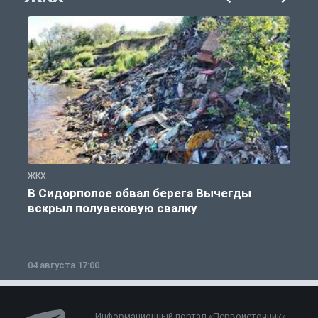
ЖКХ
Ж
В Сидорполое обвал берега Вычегды
вскрыл полувековую свалку
04 августа 17:00
3
Информационный портал «Первоисточник»