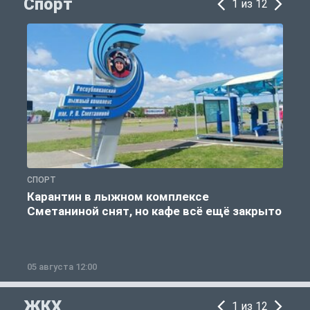
Спорт
1 из 12
СПОРТ
С
Карантин в лыжном комплексе
Сметаниной снят, но кафе всё ещё закрыто
05 августа 12:00
2
ЖКХ
1 из 12