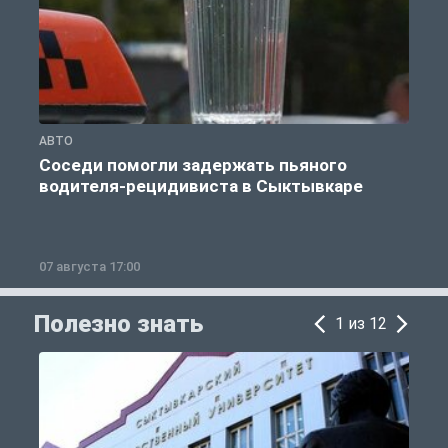
АВТО
О
Соседи помогли задержать пьяного
водителя-рецидивиста в Сыктывкаре
07 августа 17:00
0
Полезно знать
1 из 12