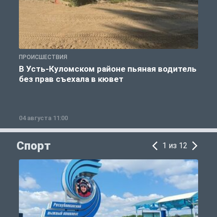
ПРОИСШЕСТВИЯ
П
В Усть-Куломском районе пьяная водитель
без прав съехала в кювет
б
04 августа 11:00
0
Спорт
1 из 12