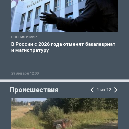
РОССИЯ И МИР
А
В России с 2026 года отменят бакалавриат
и магистратуру
29 января 12:00
1
Происшествия
1 из 12