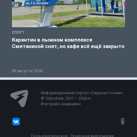
СПОРТ
С
Карантин в лыжном комплексе
Сметаниной снят, но кафе всё ещё закрыто
05 августа 12:00
2
Информационный портал «Первоисточник»
© 1istochnik, 2011 – 2026 гг.
Все права защищены
Пользовательское
Правовая информация