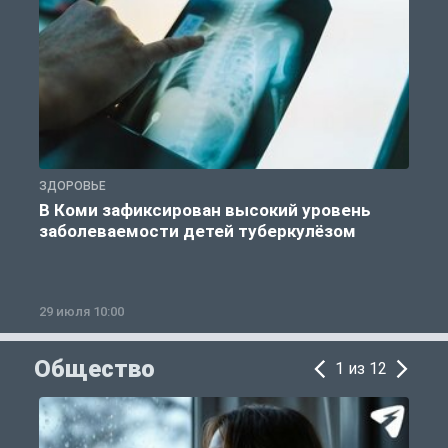
ЗДОРОВЬЕ
З
В Коми зафиксирован высокий уровень
заболеваемости детей туберкулёзом
29 июля 10:00
2
Общество
1 из 12