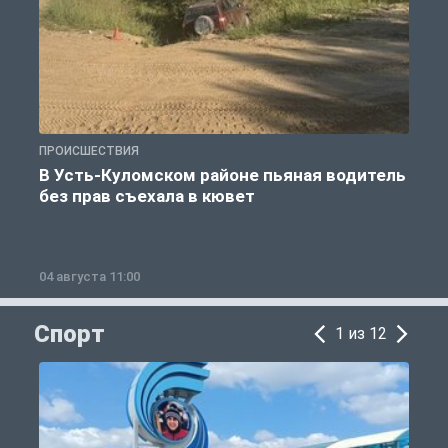
ПРОИСШЕСТВИЯ
П
В Усть-Куломском районе пьяная водитель
без прав съехала в кювет
б
04 августа 11:00
0
Спорт
1 из 12