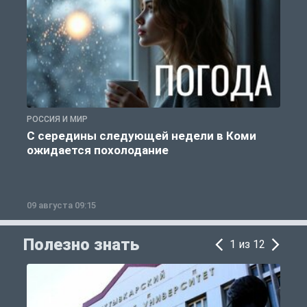
РОССИЯ И МИР
Г
С середины следующей недели в Коми
ожидается похолодание
п
09 августа 09:15
0
Полезно знать
1 из 12