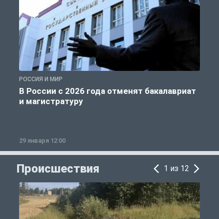
РОССИЯ И МИР
А
В России с 2026 года отменят бакалавриат
и магистратуру
29 января 12:00
1
Происшествия
1 из 12