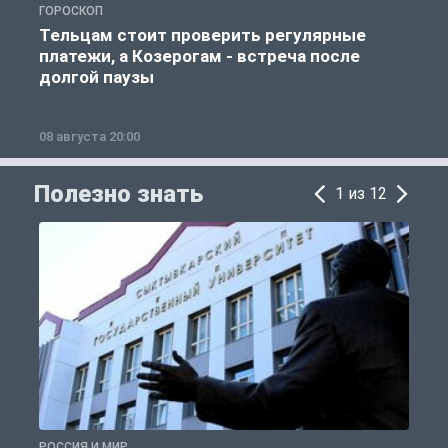
ГОРОСКОП
Р
Тельцам стоит проверить регулярные
платежи, а Козерогам - встреча после
долгой паузы
08 августа 20:00
0
Полезно знать
1 из 12
РОССИЯ И МИР
А