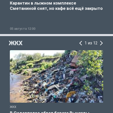
Карантин в лыжном комплексе
Сметаниной снят, но кафе всё ещё закрыто
05 августа 12:00
2
ЖКХ
1 из 12
ЖКХ
Ж
В Сидорполое обвал берега Вычегды