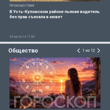
ПРОИСШЕСТВИЯ
П
В Усть-Куломском районе пьяная водитель
без прав съехала в кювет
б
04 августа 11:00
0
Общество
1 из 12