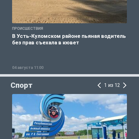
ПРОИСШЕСТВИЯ
П
В Усть-Куломском районе пьяная водитель
без прав съехала в кювет
б
04 августа 11:00
0
Спорт
1 из 12