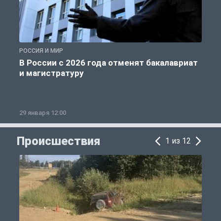
РОССИЯ И МИР
А
В России с 2026 года отменят бакалавриат
и магистратуру
29 января 12:00
1
Происшествия
1 из 12