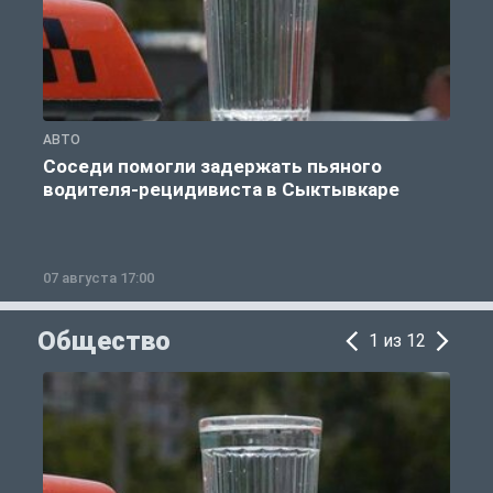
АВТО
А
Соседи помогли задержать пьяного
водителя-рецидивиста в Сыктывкаре
07 августа 17:00
0
Общество
1 из 12