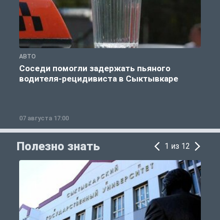
АВТО
О
Соседи помогли задержать пьяного
водителя-рецидивиста в Сыктывкаре
07 августа 17:00
0
Полезно знать
1 из 12