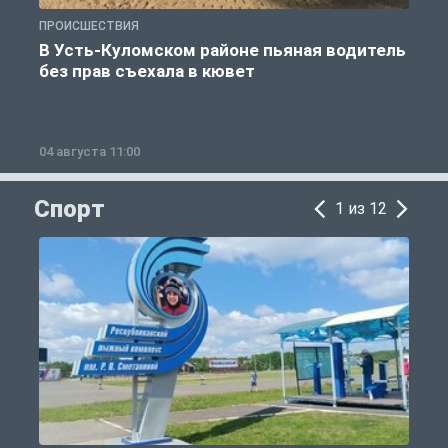
ПРОИСШЕСТВИЯ
П
В Усть-Куломском районе пьяная водитель
без прав съехала в кювет
б
04 августа 11:00
0
Спорт
1 из 12