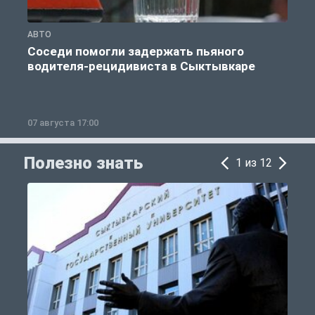
АВТО
О
Соседи помогли задержать пьяного
водителя-рецидивиста в Сыктывкаре
07 августа 17:00
0
Полезно знать
1 из 12