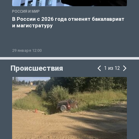
РОССИЯ И МИР
А
В России с 2026 года отменят бакалавриат
и магистратуру
29 января 12:00
1
Происшествия
1 из 12