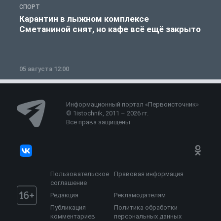
СПОРТ
С
Карантин в лыжном комплексе
Сметаниной снят, но кафе всё ещё закрыто
05 августа 12:00
2
Информационный портал «Первоисточник»
© 1istochnik, 2011 – 2026 гг.
Все права защищены
Пользовательское
Правовая информация
соглашение
Редакция
Рекламодателям
Публикация
Политика обработки
комментариев
персональных данных