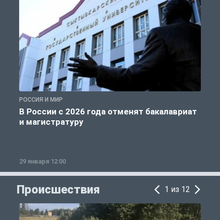
РОССИЯ И МИР
А
В России с 2026 года отменят бакалавриат
и магистратуру
29 января 12:00
1
Происшествия
1 из 12