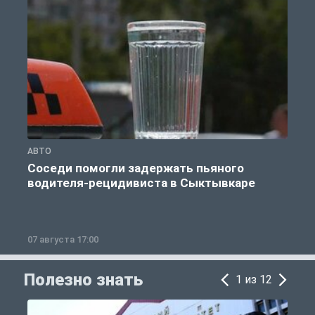
АВТО
О
Соседи помогли задержать пьяного
водителя-рецидивиста в Сыктывкаре
07 августа 17:00
0
Полезно знать
1 из 12