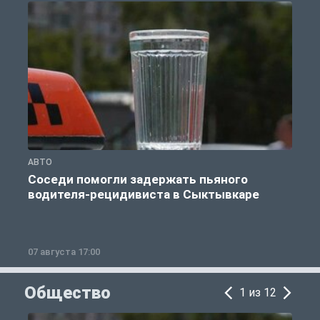
АВТО
А
Соседи помогли задержать пьяного
водителя-рецидивиста в Сыктывкаре
07 августа 17:00
0
Общество
1 из 12