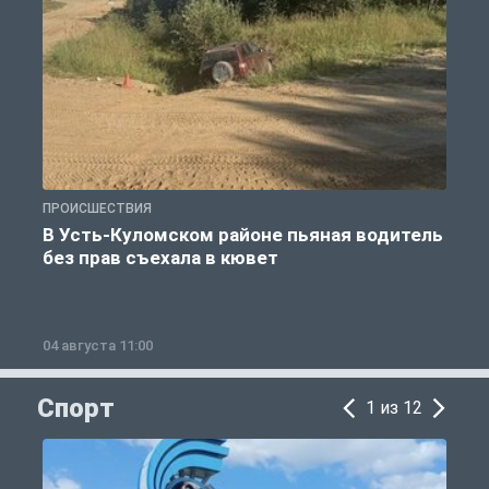
ПРОИСШЕСТВИЯ
П
В Усть-Куломском районе пьяная водитель
без прав съехала в кювет
б
04 августа 11:00
0
Спорт
1 из 12