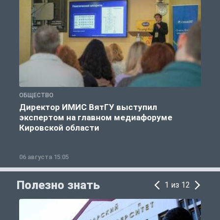
ОБЩЕСТВО
О
Директор ИМИС ВятГУ выступил
экспертом на главном медиафоруме
Кировской области
06 августа 15:05
0
Полезно знать
1 из 12