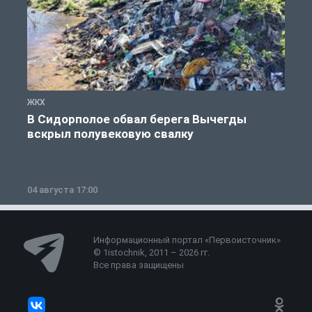
ЖКХ
Ж
В Сидорполое обвал берега Вычегды
вскрыл полувековую свалку
04 августа 17:00
3
Информационный портал «Первоисточник»
© 1istochnik, 2011 – 2026 гг.
Все права защищены