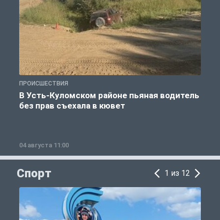
ПРОИСШЕСТВИЯ
П
В Усть-Куломском районе пьяная водитель
без прав съехала в кювет
б
04 августа 11:00
0
Спорт
1 из 12