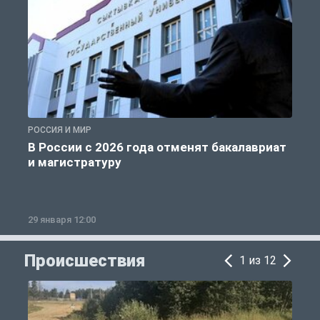
РОССИЯ И МИР
А
В России с 2026 года отменят бакалавриат
и магистратуру
29 января 12:00
1
Происшествия
1 из 12