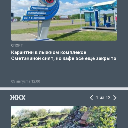
СПОРТ
С
Карантин в лыжном комплексе
Сметаниной снят, но кафе всё ещё закрыто
05 августа 12:00
2
ЖКХ
1 из 12