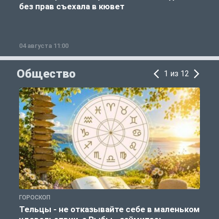
без прав съехала в кювет
б
04 августа 11:00
0
Общество
1 из 12
ГОРОСКОП
О
Тельцы - не отказывайте себе в маленьком