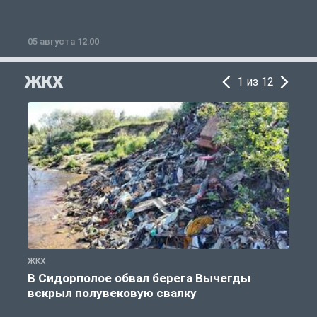
05 августа 12:00
2
ЖКХ
1 из 12
ЖКХ
Ж
В Сидорполое обвал берега Вычегды
вскрыл полувековую свалку