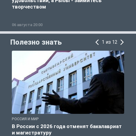
удовольствии, а Рыбы - займитесь
творчеством
06 августа 20:00
0
Полезно знать
1 из 12
РОССИЯ И МИР
А
В России с 2026 года отменят бакалавриат
и магистратуру