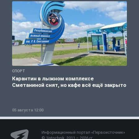
СПОРТ
С
Карантин в лыжном комплексе
Сметаниной снят, но кафе всё ещё закрыто
05 августа 12:00
2
Информационный портал «Первоисточник»
© 1istochnik, 2011 – 2026 гг.