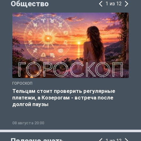
Общество
1 из 12
ГОРОСКОП
Р
Тельцам стоит проверить регулярные
платежи, а Козерогам - встреча после
долгой паузы
08 августа 20:00
0
Полезно знать
1 из 12