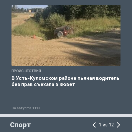
ПРОИСШЕСТВИЯ
П
В Усть-Куломском районе пьяная водитель
без прав съехала в кювет
б
04 августа 11:00
0
Спорт
1 из 12