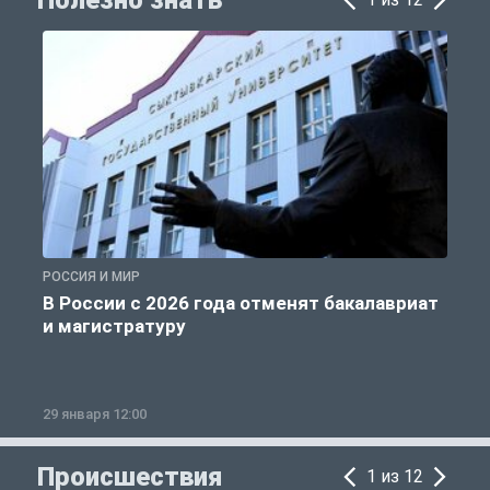
РОССИЯ И МИР
А
В России с 2026 года отменят бакалавриат
и магистратуру
29 января 12:00
1
Происшествия
1 из 12